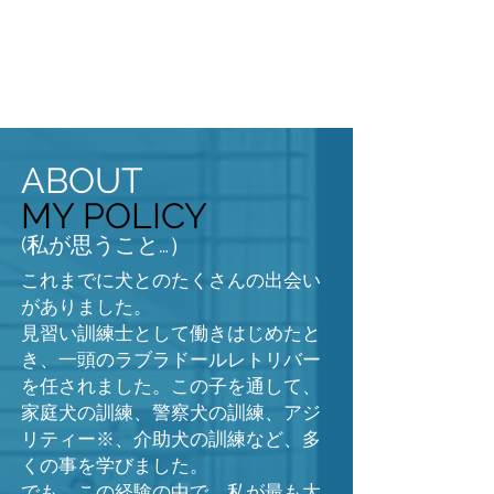
ABOUT
MY POLICY
(私が思うこと…）
これまでに犬とのたくさんの出会い
がありました。
見習い訓練士として働きはじめたと
き、一頭のラブラドールレトリバー
を任されました。この子を通して、
家庭犬の訓練、警察犬の訓練、アジ
リティー※、介助犬の訓練など、多
くの事を学びました。
でも、この経験の中で、私が最も大