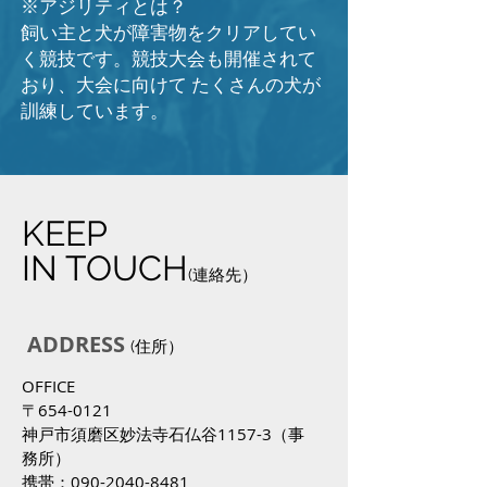
※アジリティとは？
飼い主と犬が障害物をクリアしてい
く競技です。競技大会も開催されて
おり、大会に向けて たくさんの犬が
訓練しています。
KEEP
IN TOUCH
(連絡先）
ADDRESS
(
住所）
OFFICE
〒654-0121
​神戸市須磨区妙法寺石仏谷1157-3（事
務所）
携帯：090-2040-8481