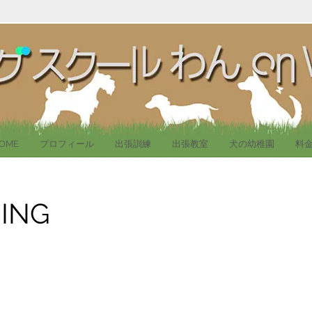
n WAN!
OME
プロフィール
出張訓練
出張教室
犬の幼稚園
料
ING