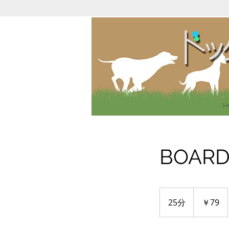
ドッグスクール わん o
H
BOARD
79
円
25分
2
￥79
5
分